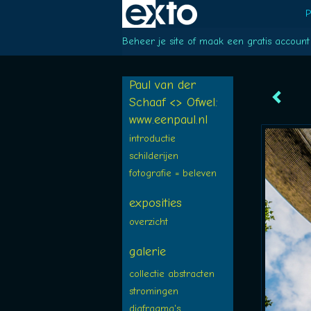
P
Beheer je site
of
maak een gratis account
Paul van der
Schaaf <> Ofwel:
www.eenpaul.nl
introductie
schilderijen
fotografie = beleven
exposities
overzicht
galerie
collectie abstracten
stromingen
diafragma's