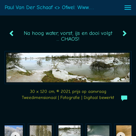
Paul Van Der Schaaf <> Ofwel: Www.eenpaul.nl - Na Hoog Water, Vorst, Ijs En Dooi Volgt ... CHAOS!
Togg
navi
Na hoog water, vorst, ijs en dooi volgt
... CHAOS!
30 x 120 cm, © 2021, prijs op aanvraag
Tweedimensionaal | Fotografie | Digitaal bewerkt